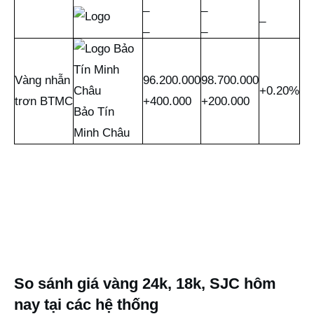
_
_
_
_
_
Vàng nhẫn
96.200.000
98.700.000
+0.20%
trơn BTMC
+400.000
+200.000
Bảo Tín
Minh Châu
So sánh giá vàng 24k, 18k, SJC hôm
nay tại các hệ thống