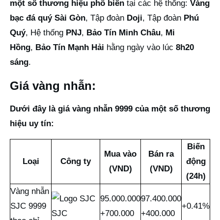
một số thương hiệu phổ biến
tại các hệ thống:
Vàng
bạc đá quý Sài Gòn
, Tập đoàn
Doji
, Tập đoàn
Phú
Quý
, Hệ thống
PNJ
,
Bảo Tín Minh Châu
,
Mi
Hồng
,
Bảo Tín Mạnh Hải
hằng ngày vào lúc
8h20
sáng
.
Giá vàng nhẫn:
Dưới đây là giá vàng nhẫn 9999 của một số thương
hiệu uy tín:
Biến
Mua vào
Bán ra
Loại
Công ty
động
(VND)
(VND)
(24h)
Vàng nhẫn
95.000.000
97.400.000
SJC 9999
+0.41%
SJC
+700.000
+400.000