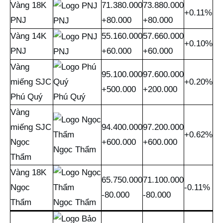
Vàng 18K
71.380.000
73.880.000
+0.11%
PNJ
+80.000
+80.000
PNJ
Vàng 14K
55.160.000
57.660.000
+0.10%
PNJ
+60.000
+60.000
PNJ
Vàng
95.100.000
97.600.000
miếng SJC
+0.20%
+500.000
+200.000
Phú Quý
Phú Quý
Vàng
miếng SJC
94.400.000
97.200.000
+0.62%
Ngọc
+600.000
+600.000
Ngọc Thẩm
Thẩm
Vàng 18K
65.750.000
71.100.000
Ngọc
-0.11%
-80.000
-80.000
Thẩm
Ngọc Thẩm