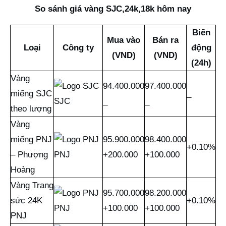
So sánh giá vàng SJC,24k,18k hôm nay
Biến
Mua vào
Bán ra
Loại
Công ty
động
(VND)
(VND)
(24h)
Vàng
94.400.000
97.400.000
miếng SJC
_
SJC
_
_
theo lượng
Vàng
miếng PNJ
95.900.000
98.400.000
+0.10%
PNJ
– Phượng
+200.000
+100.000
Hoàng
Vàng Trang
95.700.000
98.200.000
sức 24K
+0.10%
PNJ
+100.000
+100.000
PNJ