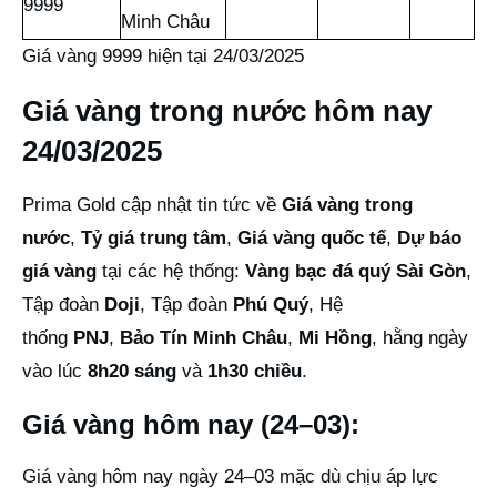
9999
Minh Châu
Giá vàng 9999 hiện tại 24/03/2025
Giá vàng trong nước hôm nay
24/03/2025
Prima Gold cập nhật tin tức về
Giá vàng trong
nước
,
Tỷ giá trung tâm
,
Giá vàng quốc tế
,
Dự báo
giá vàng
tại các hệ thống:
Vàng bạc đá quý Sài Gòn
,
Tập đoàn
Doji
, Tập đoàn
Phú Quý
, Hệ
thống
PNJ
,
Bảo Tín Minh Châu
,
Mi Hồng
, hằng ngày
vào lúc
8h20 sáng
và
1h30 chiều
.
Giá vàng hôm nay (24–03):
Giá vàng hôm nay ngày 24–03 mặc dù chịu áp lực