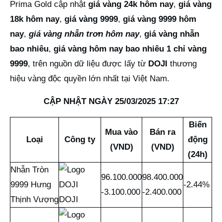
Prima Gold cập nhật
giá vàng 24k hôm nay
,
giá vàng
18k hôm nay
,
giá vàng 9999
,
giá vàng 9999
hôm
nay
,
giá vàng nhẫn trơn hôm nay
,
giá vàng nhẫn
bao nhiêu
,
giá vàng hôm nay bao nhiêu 1 chỉ vàng
9999
, trên nguồn dữ liệu được lấy từ
DOJI
thương
hiệu vàng độc quyền lớn nhất tại Việt Nam.
CẬP NHẬT NGÀY 25/03/2025 17:27
Biến
Mua vào
Bán ra
Loại
Công ty
động
(VND)
(VND)
(24h)
Nhẫn Tròn
96.100.000
98.400.000
9999 Hưng
-2.44%
-3.100.000
-2.400.000
Thịnh Vượng
DOJI