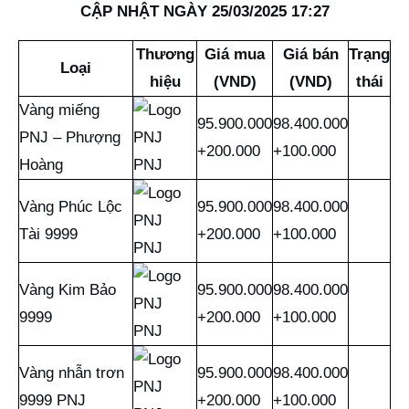
CẬP NHẬT NGÀY 25/03/2025 17:27
Thương
Giá mua
Giá bán
Trạng
Loại
hiệu
(VND)
(VND)
thái
Vàng miếng
95.900.000
98.400.000
PNJ – Phượng
+200.000
+100.000
Hoàng
PNJ
Vàng Phúc Lộc
95.900.000
98.400.000
Tài 9999
+200.000
+100.000
PNJ
Vàng Kim Bảo
95.900.000
98.400.000
9999
+200.000
+100.000
PNJ
Vàng nhẫn trơn
95.900.000
98.400.000
9999 PNJ
+200.000
+100.000