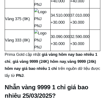
+40.000
+40.000
PNJ
34.510.000
37.010.000
Vàng 375 (9K)
+30.000
+30.000
PNJ
30.090.000
32.590.000
Vàng 333 (8K)
+30.000
+30.000
PNJ
Prima Gold cập nhật
giá vàng hôm nay bao nhiêu 1
chỉ
,
giá vàng 9999 (24K) hôm nay
,
vàng 9999 (24k)
hôm nay giá bao nhiêu 1 chỉ
trên nguồn dữ liệu được
lấy từ
PNJ
.
Nhẫn vàng 9999 1 chỉ giá bao
nhiêu 25/03/2025?