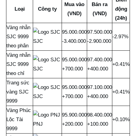
Mua vào
Bán ra
Loại
Công ty
động
(VND)
(VND)
(24h)
Vàng nhẫn
95.000.000
97.500.000
SJC 9999
-2.97%
SJC
-3.400.000
-2.900.000
theo phân
Vàng nhẫn
95.000.000
97.400.000
SJC 9999
+0.41%
SJC
+700.000
+400.000
theo chỉ
Trang sức
95.000.000
97.100.000
vàng SJC
+0.41%
SJC
+700.000
+400.000
9999
Vàng Phúc
95.900.000
98.400.000
Lộc Tài
+0.10%
PNJ
+200.000
+100.000
9999