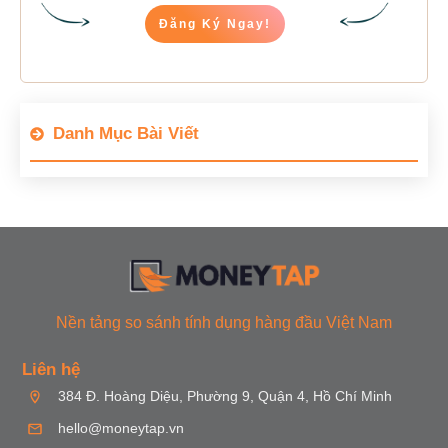
Đăng Ký Ngay!
Danh Mục Bài Viết
Nền tảng so sánh tính dụng hàng đầu Việt Nam
Liên hệ
384 Đ. Hoàng Diệu, Phường 9, Quận 4, Hồ Chí Minh
hello@moneytap.vn