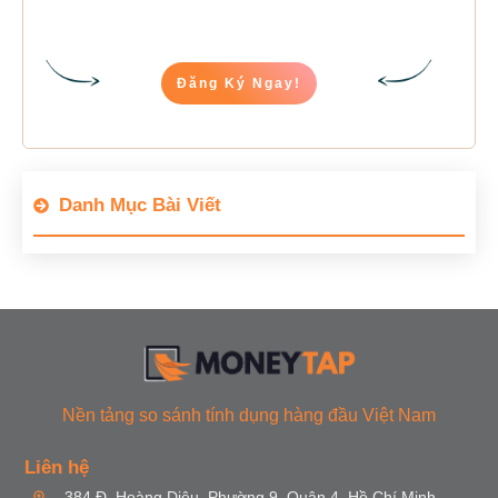
Đăng Ký Ngay!
Danh Mục Bài Viết
Nền tảng so sánh tính dụng hàng đầu Việt Nam
Liên hệ
384 Đ. Hoàng Diệu, Phường 9, Quận 4, Hồ Chí Minh