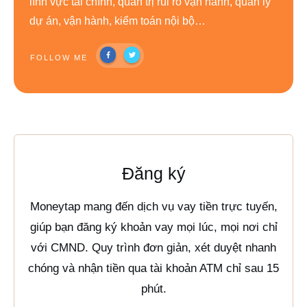
lĩnh vực tài chính, quản trị rủi ro vận hành, quản lý
dự án, vận hành, kiểm toán nội bộ…
FOLLOW ME
Đăng ký
Moneytap mang đến dịch vụ vay tiền trực tuyến,
giúp bạn đăng ký khoản vay mọi lúc, mọi nơi chỉ
với CMND. Quy trình đơn giản, xét duyệt nhanh
chóng và nhận tiền qua tài khoản ATM chỉ sau 15
phút.