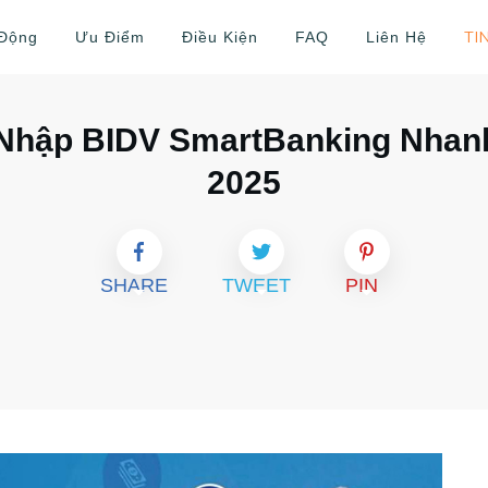
TI
 Động
Ưu Điểm
Điều Kiện
FAQ
Liên Hệ
Nhập BIDV SmartBanking Nhanh
2025
SHARE
TWEET
PIN