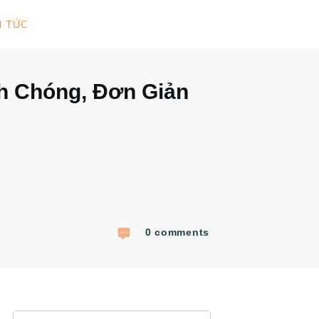
N TỨC
 Chóng, Đơn Giản
0
comments