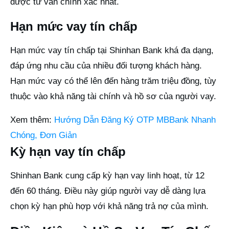
được tư vấn chính xác nhất.
Hạn mức vay tín chấp
Hạn mức vay tín chấp tại Shinhan Bank khá đa dạng,
đáp ứng nhu cầu của nhiều đối tượng khách hàng.
Hạn mức vay có thể lên đến hàng trăm triệu đồng, tùy
thuộc vào khả năng tài chính và hồ sơ của người vay.
Xem thêm:
Hướng Dẫn Đăng Ký OTP MBBank Nhanh
Chóng, Đơn Giản
Kỳ hạn vay tín chấp
Shinhan Bank cung cấp kỳ hạn vay linh hoạt, từ 12
đến 60 tháng. Điều này giúp người vay dễ dàng lựa
chọn kỳ hạn phù hợp với khả năng trả nợ của mình.