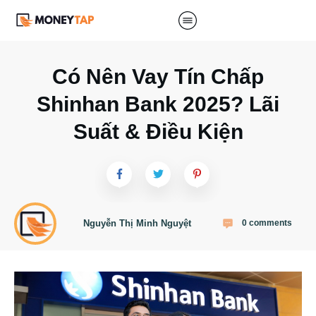
Có Nên Vay Tín Chấp
Shinhan Bank 2025? Lãi
Suất & Điều Kiện
Nguyễn Thị Minh Nguyệt
0
comments