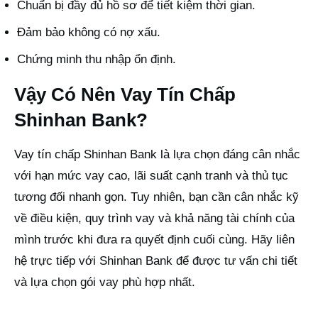
Chuẩn bị đầy đủ hồ sơ để tiết kiệm thời gian.
Đảm bảo không có nợ xấu.
Chứng minh thu nhập ổn định.
Vậy Có Nên Vay Tín Chấp
Shinhan Bank?
Vay tín chấp Shinhan Bank là lựa chọn đáng cân nhắc
với hạn mức vay cao, lãi suất cạnh tranh và thủ tục
tương đối nhanh gọn. Tuy nhiên, bạn cần cân nhắc kỹ
về điều kiện, quy trình vay và khả năng tài chính của
mình trước khi đưa ra quyết định cuối cùng. Hãy liên
hệ trực tiếp với Shinhan Bank để được tư vấn chi tiết
và lựa chọn gói vay phù hợp nhất.