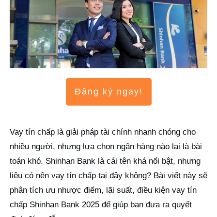
Đăng ký ngay!
Vay tín chấp là giải pháp tài chính nhanh chóng cho
nhiều người, nhưng lựa chọn ngân hàng nào lại là bài
toán khó. Shinhan Bank là cái tên khá nổi bật, nhưng
liệu có nên vay tín chấp tại đây không? Bài viết này sẽ
phân tích ưu nhược điểm, lãi suất, điều kiện vay tín
chấp Shinhan Bank 2025 để giúp bạn đưa ra quyết