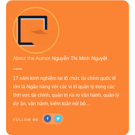
About the Author
Nguyễn Thị Minh Nguyệt
17 năm kinh nghiệm tại tổ chức tài chính quốc tế
lớn là Ngân hàng với các vị trí quản lý trong các
lĩnh vực tài chính, quản trị rủi ro vận hành, quản lý
dự án, vận hành, kiểm toán nội bộ…
FOLLOW ME