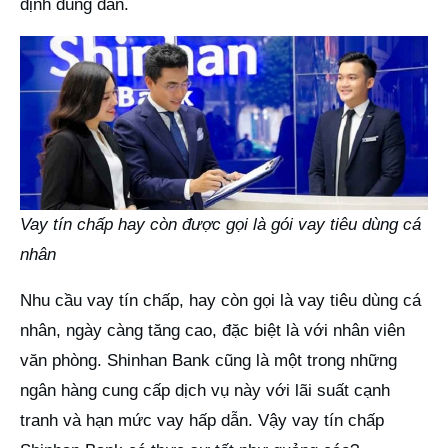
định đúng đắn.
Vay tín chấp hay còn được gọi là gói vay tiêu dùng cá
nhân
Nhu cầu vay tín chấp, hay còn gọi là vay tiêu dùng cá
nhân, ngày càng tăng cao, đặc biệt là với nhân viên
văn phòng. Shinhan Bank cũng là một trong những
ngân hàng cung cấp dịch vụ này với lãi suất cạnh
tranh và hạn mức vay hấp dẫn. Vậy vay tín chấp