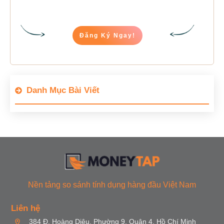
Đăng Ký Ngay!
Danh Mục Bài Viết
Nền tảng so sánh tính dụng hàng đầu Việt Nam
Liên hệ
384 Đ. Hoàng Diệu, Phường 9, Quận 4, Hồ Chí Minh