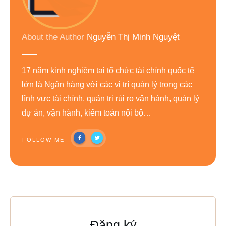
About the Author
Nguyễn Thị Minh Nguyệt
17 năm kinh nghiệm tại tổ chức tài chính quốc tế
lớn là Ngân hàng với các vị trí quản lý trong các
lĩnh vực tài chính, quản trị rủi ro vận hành, quản lý
dự án, vận hành, kiểm toán nội bộ…
FOLLOW ME
Đăng ký