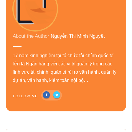
About the Author
Nguyễn Thị Minh Nguyệt
17 năm kinh nghiệm tại tổ chức tài chính quốc tế
lớn là Ngân hàng với các vị trí quản lý trong các
lĩnh vực tài chính, quản trị rủi ro vận hành, quản lý
dự án, vận hành, kiểm toán nội bộ…
FOLLOW ME