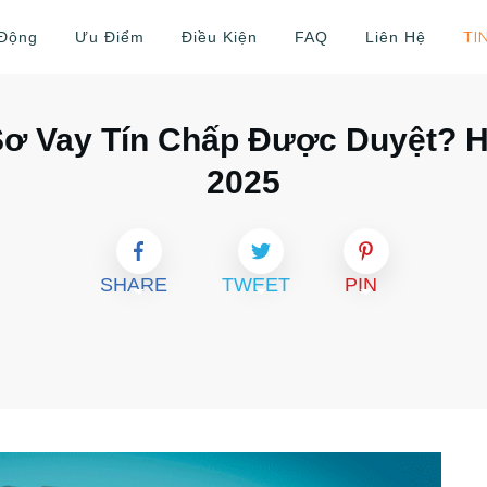
TI
 Động
Ưu Điểm
Điều Kiện
FAQ
Liên Hệ
Sơ Vay Tín Chấp Được Duyệt? H
2025
SHARE
TWEET
PIN