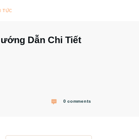
N TỨC
ướng Dẫn Chi Tiết
0
comments