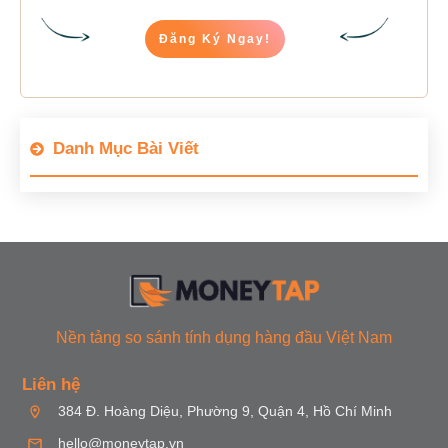
Đăng Ký Ngay!
Danh Mục Bài Viết
Nền tảng so sánh tính dụng hàng đầu Việt Nam
Liên hệ
384 Đ. Hoàng Diệu, Phường 9, Quận 4, Hồ Chí Minh
hello@moneytap.vn