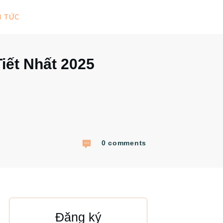
N TỨC
iết Nhất 2025
0
comments
Đăng ký