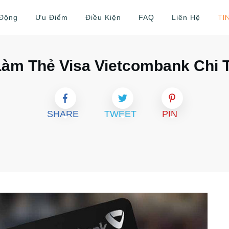
TI
 Động
Ưu Điểm
Điều Kiện
FAQ
Liên Hệ
m Thẻ Visa Vietcombank Chi T
SHARE
TWEET
PIN