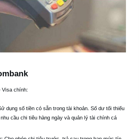
combank
 Visa chính:
ử dụng số tiền có sẵn trong tài khoản. Số dư tối thiểu
nhu cầu chi tiêu hàng ngày và quản lý tài chính cá
):
Cho phép chi tiêu trước, trả sau trong hạn mức tín