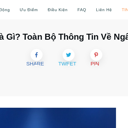
TI
 Động
Ưu Điểm
Điều Kiện
FAQ
Liên Hệ
 Gì? Toàn Bộ Thông Tin Về N
SHARE
TWEET
PIN