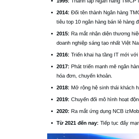
1995:
Thành lập Ngân hàng TMCP N
2014:
Đổi tên thành Ngân hàng TMC
tiêu top 10 ngân hàng bán lẻ hàng 
2015:
Ra mắt nhận diện thương hiệ
doanh nghiệp sáng tạo nhất Việt N
2016:
Triển khai hạ tầng IT mới vớ
2017:
Phát triển mạnh mẽ ngân hàng
hóa đơn, chuyển khoản.
2018:
Mở rộng hệ sinh thái khách hà
2019:
Chuyển đổi mô hình hoạt độn
2020:
Ra mắt ứng dụng NCB izMobi
Từ 2021 đến nay:
Tiếp tục đẩy mạn