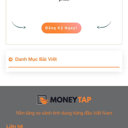
Đăng Ký Ngay!
Danh Mục Bài Viết
Nền tảng so sánh tính dụng hàng đầu Việt Nam
Liên hệ