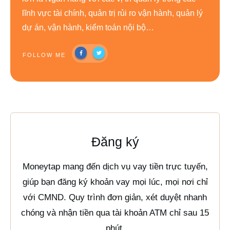
lĩnh vực tài chính, quản trị rủi ro vận hành, quản lý
dự án, vận hành, kiểm toán nội bộ…
FOLLOW ME
Đăng ký
Moneytap mang đến dịch vụ vay tiền trực tuyến,
giúp bạn đăng ký khoản vay mọi lúc, mọi nơi chỉ
với CMND. Quy trình đơn giản, xét duyệt nhanh
chóng và nhận tiền qua tài khoản ATM chỉ sau 15
phút.