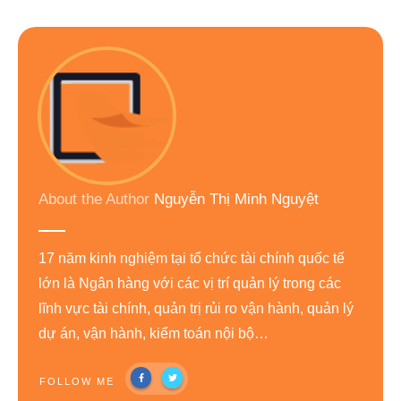
About the Author
Nguyễn Thị Minh Nguyệt
17 năm kinh nghiệm tại tổ chức tài chính quốc tế
lớn là Ngân hàng với các vị trí quản lý trong các
lĩnh vực tài chính, quản trị rủi ro vận hành, quản lý
dự án, vận hành, kiểm toán nội bộ…
FOLLOW ME