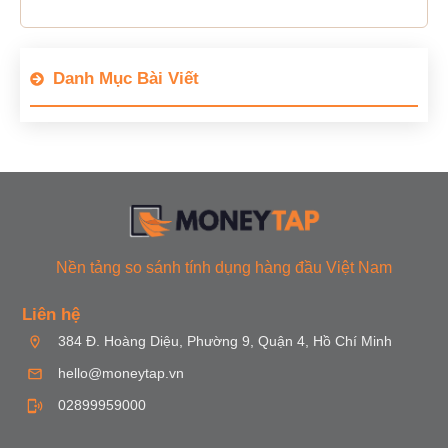
Danh Mục Bài Viết
Nền tảng so sánh tính dụng hàng đầu Việt Nam
Liên hệ
384 Đ. Hoàng Diệu, Phường 9, Quận 4, Hồ Chí Minh
hello@moneytap.vn
02899959000