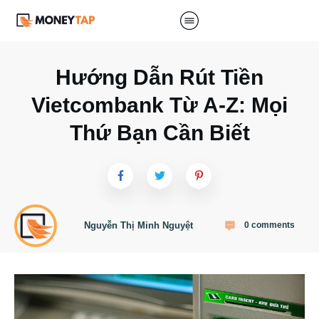
Hướng Dẫn Rút Tiền
Vietcombank Từ A-Z: Mọi
Thứ Bạn Cần Biết
Nguyễn Thị Minh Nguyệt
0
comments