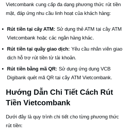
Vietcombank cung cấp đa dạng phương thức rút tiền
mặt, đáp ứng nhu cầu linh hoạt của khách hàng:
Rút tiền tại cây ATM:
Sử dụng thẻ ATM tại cây ATM
Vietcombank hoặc các ngân hàng khác.
Rút tiền tại quầy giao dịch:
Yêu cầu nhân viên giao
dịch hỗ trợ rút tiền từ tài khoản.
Rút tiền bằng mã QR:
Sử dụng ứng dụng VCB
Digibank quét mã QR tại cây ATM Vietcombank.
Hướng Dẫn Chi Tiết Cách Rút
Tiền Vietcombank
Dưới đây là quy trình chi tiết cho từng phương thức
rút tiền: