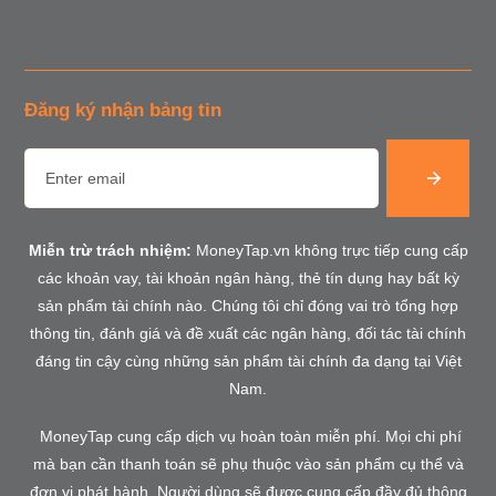
Đăng ký nhận bảng tin
Miễn trừ trách nhiệm:
MoneyTap.vn không trực tiếp cung cấp
các khoản vay, tài khoản ngân hàng, thẻ tín dụng hay bất kỳ
sản phẩm tài chính nào. Chúng tôi chỉ đóng vai trò tổng hợp
thông tin, đánh giá và đề xuất các ngân hàng, đối tác tài chính
đáng tin cậy cùng những sản phẩm tài chính đa dạng tại Việt
Nam.
MoneyTap cung cấp dịch vụ hoàn toàn miễn phí. Mọi chi phí
mà bạn cần thanh toán sẽ phụ thuộc vào sản phẩm cụ thể và
đơn vị phát hành. Người dùng sẽ được cung cấp đầy đủ thông