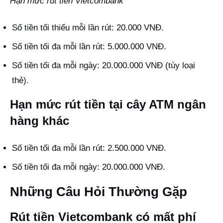
Hạn mức rút tiền Vietcombank
Số tiền tối thiểu mỗi lần rút: 20.000 VNĐ.
Số tiền tối đa mỗi lần rút: 5.000.000 VNĐ.
Số tiền tối đa mỗi ngày: 20.000.000 VNĐ (tùy loại
thẻ).
Hạn mức rút tiền tại cây ATM ngân
hàng khác
Số tiền tối đa mỗi lần rút: 2.500.000 VNĐ.
Số tiền tối đa mỗi ngày: 20.000.000 VNĐ.
Những Câu Hỏi Thường Gặp
Rút tiền Vietcombank có mất phí