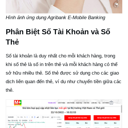
Hình ảnh ứng dụng Agribank E-Mobile Banking
Phân Biệt Số Tài Khoản và Số
Thẻ
Số tài khoản là duy nhất cho mỗi khách hàng, trong
khi số thẻ là số in trên thẻ và mỗi khách hàng có thể
sở hữu nhiều thẻ. Số thẻ được sử dụng cho các giao
dịch liên quan đến thẻ, ví dụ như chuyển tiền giữa các
thẻ.