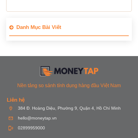
Danh Mục Bài Viết
Nền tảng so sánh tính dụng hàng đầu Việt Nam
Liên hệ
384 Đ. Hoàng Diệu, Phường 9, Quận 4, Hồ Chí Minh
hello@moneytap.vn
02899959000