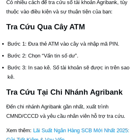
Có nhiều cách để tra cứu số tài khoản Agribank, tùy
thuộc vào điều kiện và sự thuận tiện của bạn:
Tra Cứu Qua Cây ATM
Bước 1: Đưa thẻ ATM vào cây và nhập mã PIN.
Bước 2: Chọn “Vấn tin số dư”.
Bước 3: In sao kê. Số tài khoản sẽ được in trên sao
kê.
Tra Cứu Tại Chi Nhánh Agribank
Đến chi nhánh Agribank gần nhất, xuất trình
CMND/CCCD và yêu cầu nhân viên hỗ trợ tra cứu.
Xem thêm:
Lãi Suất Ngân Hàng SCB Mới Nhất 2025:
Gửi Tiết Kiệm & Vay Vốn