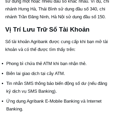
sử dụng một hoặc nhiều đầu số khác nhau. Ví dụ, chi
nhánh Hưng Hà, Thái Bình sử dụng đầu số 340, chi
nhánh Trần Đăng Ninh, Hà Nội sử dụng đầu số 150.
Vị Trí Lưu Trữ Số Tài Khoản
Số tài khoản Agribank được cung cấp khi bạn mở tài
khoản và có thể được tìm thấy trên:
Phong bì chứa thẻ ATM khi bạn nhận thẻ.
Biên lai giao dịch tại cây ATM.
Tin nhắn SMS thông báo biến động số dư (nếu đăng
ký dịch vụ SMS Banking).
Ứng dụng Agribank E-Mobile Banking và Internet
Banking.