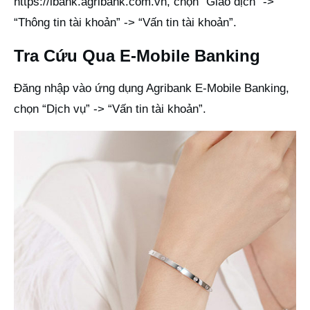
https://ibank.agribank.com.vn
, chọn “Giao dịch” ->
“Thông tin tài khoản” -> “Vấn tin tài khoản”.
Tra Cứu Qua E-Mobile Banking
Đăng nhập vào ứng dụng Agribank E-Mobile Banking,
chọn “Dịch vụ” -> “Vấn tin tài khoản”.