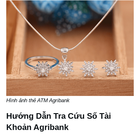
Hình ảnh thẻ ATM Agribank
Hướng Dẫn Tra Cứu Số Tài
Khoản Agribank