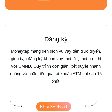
Đăng ký
Moneytap mang đến dịch vụ vay tiền trực tuyến,
giúp bạn đăng ký khoản vay mọi lúc, mọi nơi chỉ
với CMND. Quy trình đơn giản, xét duyệt nhanh
chóng và nhận tiền qua tài khoản ATM chỉ sau 15
phút.
Đăng Ký Ngay!