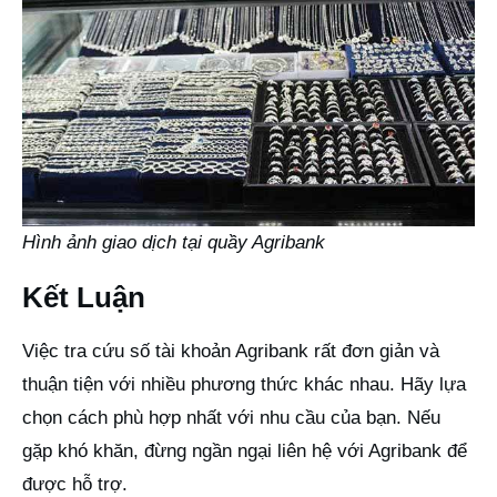
Hình ảnh giao dịch tại quầy Agribank
Kết Luận
Việc tra cứu số tài khoản Agribank rất đơn giản và
thuận tiện với nhiều phương thức khác nhau. Hãy lựa
chọn cách phù hợp nhất với nhu cầu của bạn. Nếu
gặp khó khăn, đừng ngần ngại liên hệ với Agribank để
được hỗ trợ.