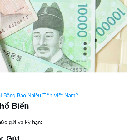
ái Bằng Bao Nhiêu Tiền Việt Nam?
Phổ Biến
hức gửi và kỳ hạn:
c Gửi