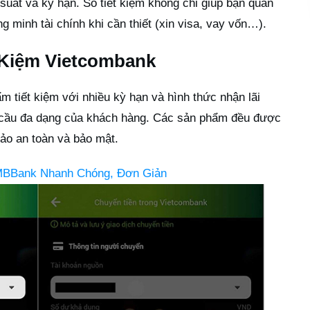
ãi suất và kỳ hạn. Sổ tiết kiệm không chỉ giúp bạn quản
g minh tài chính khi cần thiết (xin visa, vay vốn…).
 Kiệm Vietcombank
 tiết kiệm với nhiều kỳ hạn và hình thức nhận lãi
u cầu đa dạng của khách hàng. Các sản phẩm đều được
ảo an toàn và bảo mật.
BBank Nhanh Chóng, Đơn Giản