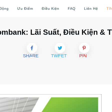
TI
 Động
Ưu Điểm
Điều Kiện
FAQ
Liên Hệ
ombank: Lãi Suất, Điều Kiện &
SHARE
TWEET
PIN