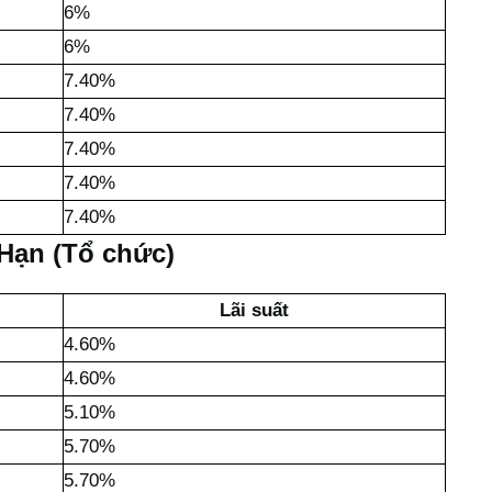
6%
6%
7.40%
7.40%
7.40%
7.40%
7.40%
 Hạn (Tổ chức)
Lãi suất
4.60%
4.60%
5.10%
5.70%
5.70%