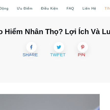
TI
 Động
Ưu Điểm
Điều Kiện
FAQ
Liên Hệ
 Hiểm Nhân Thọ? Lợi Ích Và L
SHARE
TWEET
PIN