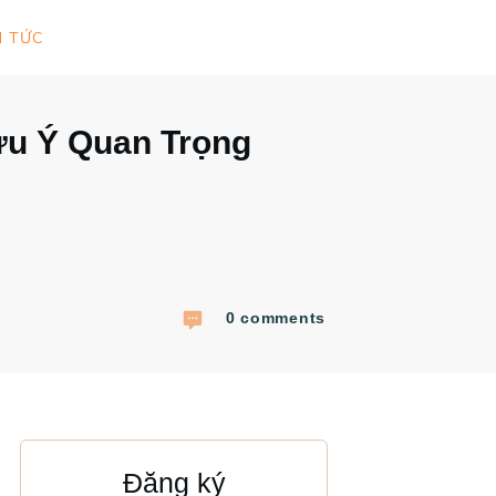
N TỨC
ưu Ý Quan Trọng
0
comments
Đăng ký