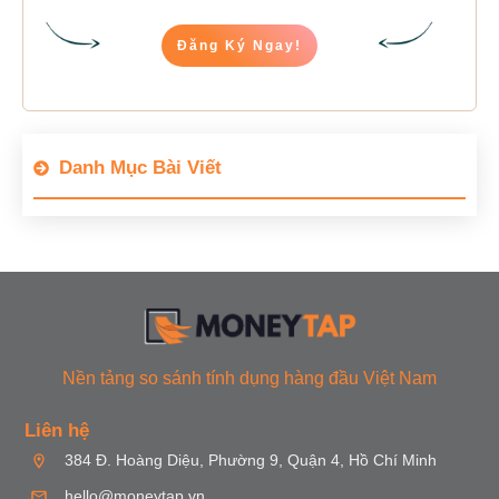
Đăng Ký Ngay!
Danh Mục Bài Viết
Nền tảng so sánh tính dụng hàng đầu Việt Nam
Liên hệ
384 Đ. Hoàng Diệu, Phường 9, Quận 4, Hồ Chí Minh
hello@moneytap.vn