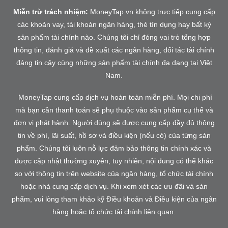
Miễn trừ trách nhiệm:
MoneyTap.vn không trực tiếp cung cấp
các khoản vay, tài khoản ngân hàng, thẻ tín dụng hay bất kỳ
sản phẩm tài chính nào. Chúng tôi chỉ đóng vai trò tổng hợp
thông tin, đánh giá và đề xuất các ngân hàng, đối tác tài chính
đáng tin cậy cùng những sản phẩm tài chính đa dạng tại Việt
Nam.
MoneyTap cung cấp dịch vụ hoàn toàn miễn phí. Mọi chi phí
mà bạn cần thanh toán sẽ phụ thuộc vào sản phẩm cụ thể và
đơn vị phát hành. Người dùng sẽ được cung cấp đầy đủ thông
tin về phí, lãi suất, hồ sơ và điều kiện (nếu có) của từng sản
phẩm. Chúng tôi luôn nỗ lực đảm bảo thông tin chính xác và
được cập nhật thường xuyên, tuy nhiên, nội dung có thể khác
so với thông tin trên website của ngân hàng, tổ chức tài chính
hoặc nhà cung cấp dịch vụ. Khi xem xét các ưu đãi và sản
phẩm, vui lòng tham khảo kỹ Điều khoản và Điều kiện của ngân
hàng hoặc tổ chức tài chính liên quan.