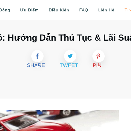
TI
 Động
Ưu Điểm
Điều Kiện
FAQ
Liên Hệ
ô: Hướng Dẫn Thủ Tục & Lãi Su
SHARE
TWEET
PIN