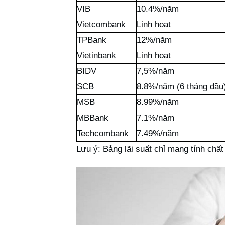
VIB
10.4%/năm
Vietcombank
Linh hoạt
TPBank
12%/năm
Vietinbank
Linh hoạt
BIDV
7,5%/năm
SCB
8.8%/năm (6 tháng đầu
MSB
8.99%/năm
MBBank
7.1%/năm
Techcombank
7.49%/năm
Lưu ý: Bảng lãi suất chỉ mang tính chất 