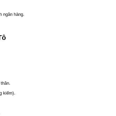
nh ngân hàng.
Tô
 thân.
g kiểm).
.