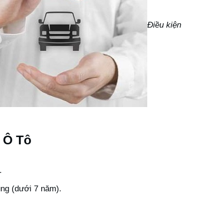
Điều kiện
 Ô Tô
.
ng (dưới 7 năm).