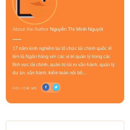
About the Author
Nguyễn Thị Minh Nguyệt
17 năm kinh nghiệm tại tổ chức tài chính quốc tế
lớn là Ngân hàng với các vị trí quản lý trong các
lĩnh vực tài chính, quản trị rủi ro vận hành, quản lý
dự án, vận hành, kiểm toán nội bộ…
FOLLOW ME