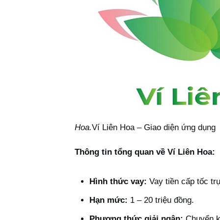
Hoa.
Ví Liên Hoa – Giao diện ứng dụng
Thông tin tổng quan về Ví Liên Hoa:
Hình thức vay:
Vay tiền cấp tốc tr
Hạn mức:
1 – 20 triệu đồng.
Phương thức giải ngân:
Chuyển kh