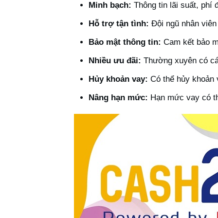
Minh bạch:
Thông tin lãi suất, phí
Hỗ trợ tận tình:
Đội ngũ nhân viên 
Bảo mật thông tin:
Cam kết bảo mậ
Nhiều ưu đãi:
Thường xuyên có cá
Hủy khoản vay:
Có thể hủy khoản 
Nâng hạn mức:
Hạn mức vay có th