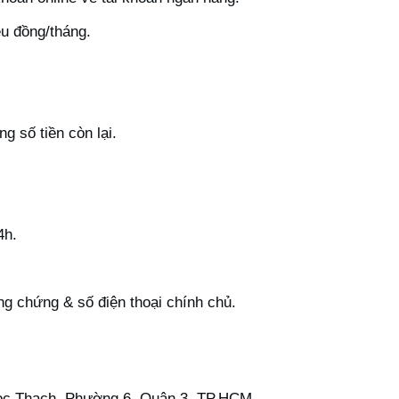
ệu đồng/tháng.
 số tiền còn lại.
4h.
chứng & số điện thoại chính chủ.
gọc Thạch, Phường 6, Quận 3, TP.HCM