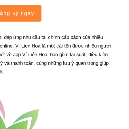
ăng ký ngay!
n, đáp ứng nhu cầu tài chính cấp bách của nhiều
online, Ví Liên Hoa là một cái tên được nhiều người
iết về app Ví Liên Hoa, bao gồm lãi suất, điều kiện
 và thanh toán, cùng những lưu ý quan trọng giúp
t.