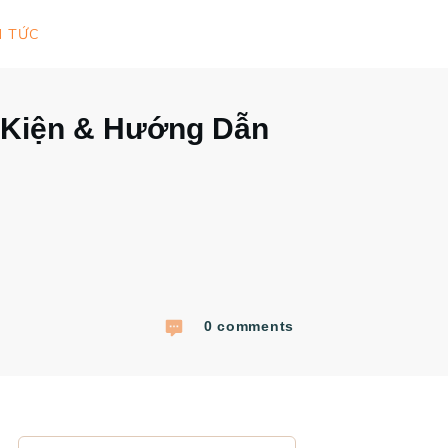
N TỨC
ều Kiện & Hướng Dẫn
0
comments