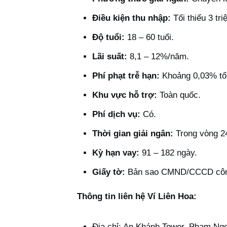
Điều kiện thu nhập:
Tối thiểu 3 tri
Độ tuổi:
18 – 60 tuổi.
Lãi suất:
8,1 – 12%/năm.
Phí phạt trễ hạn:
Khoảng 0,03% tổng
Khu vực hỗ trợ:
Toàn quốc.
Phí dịch vụ:
Có.
Thời gian giải ngân:
Trong vòng 2
Kỳ hạn vay:
91 – 182 ngày.
Giấy tờ:
Bản sao CMND/CCCD công 
Thông tin liên hệ Ví Liên Hoa:
Địa chỉ: An Khánh Tower, Phạm N