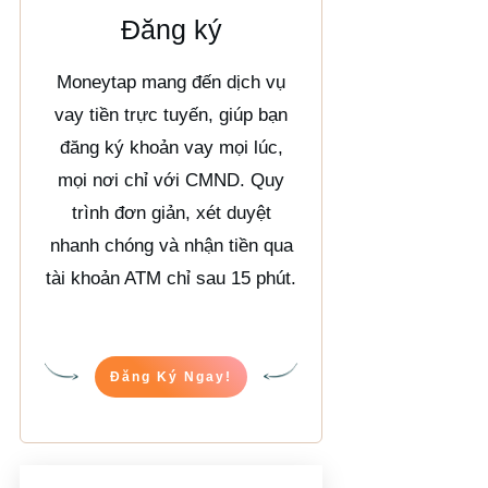
Đăng ký
Moneytap mang đến dịch vụ
vay tiền trực tuyến, giúp bạn
đăng ký khoản vay mọi lúc,
mọi nơi chỉ với CMND. Quy
trình đơn giản, xét duyệt
nhanh chóng và nhận tiền qua
tài khoản ATM chỉ sau 15 phút.
Đăng Ký Ngay!