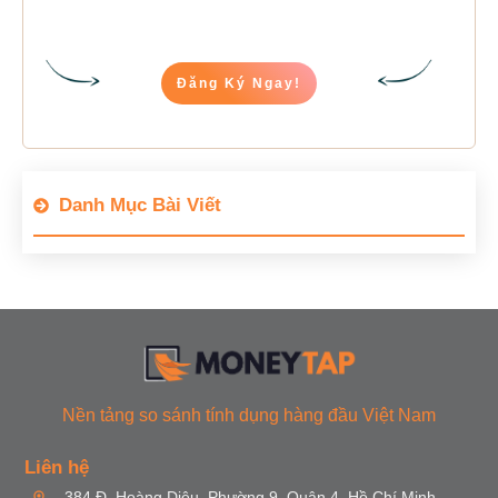
Đăng Ký Ngay!
Danh Mục Bài Viết
Nền tảng so sánh tính dụng hàng đầu Việt Nam
Liên hệ
384 Đ. Hoàng Diệu, Phường 9, Quận 4, Hồ Chí Minh