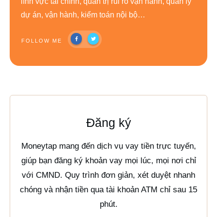
lĩnh vực tài chính, quản trị rủi ro vận hành, quản lý
dự án, vận hành, kiểm toán nội bộ…
FOLLOW ME
Đăng ký
Moneytap mang đến dịch vụ vay tiền trực tuyến,
giúp bạn đăng ký khoản vay mọi lúc, mọi nơi chỉ
với CMND. Quy trình đơn giản, xét duyệt nhanh
chóng và nhận tiền qua tài khoản ATM chỉ sau 15
phút.