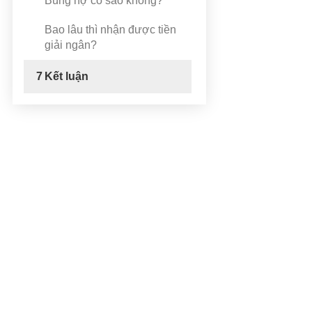
Bùng nợ có sao không?
Bao lâu thì nhận được tiền
giải ngân?
7
Kết luận