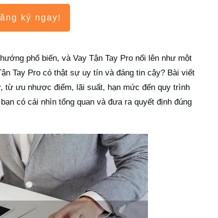
ăng ký ngay!
 hướng phổ biến, và Vay Tận Tay Pro nổi lên như một
n Tay Pro có thật sự uy tín và đáng tin cậy? Bài viết
y, từ ưu nhược điểm, lãi suất, hạn mức đến quy trình
bạn có cái nhìn tổng quan và đưa ra quyết định đúng