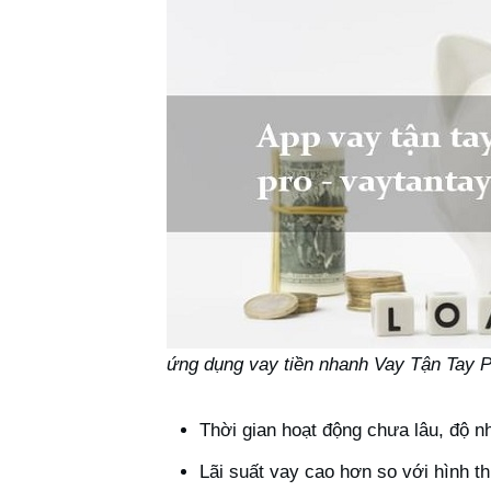
ứng dụng vay tiền nhanh Vay Tận Tay P
Thời gian hoạt động chưa lâu, độ n
Lãi suất vay cao hơn so với hình t