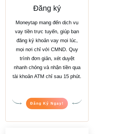
Đăng ký
Moneytap mang đến dịch vụ
vay tiền trực tuyến, giúp bạn
đăng ký khoản vay mọi lúc,
mọi nơi chỉ với CMND. Quy
trình đơn giản, xét duyệt
nhanh chóng và nhận tiền qua
tài khoản ATM chỉ sau 15 phút.
Đăng Ký Ngay!