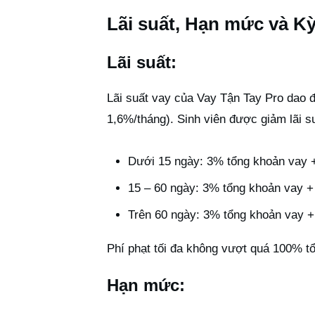
Lãi suất, Hạn mức và Kỳ
Lãi suất:
Lãi suất vay của Vay Tận Tay Pro dao
1,6%/tháng). Sinh viên được giảm lãi s
Dưới 15 ngày: 3% tổng khoản vay 
15 – 60 ngày: 3% tổng khoản vay +
Trên 60 ngày: 3% tổng khoản vay +
Phí phạt tối đa không vượt quá 100% tổ
Hạn mức: