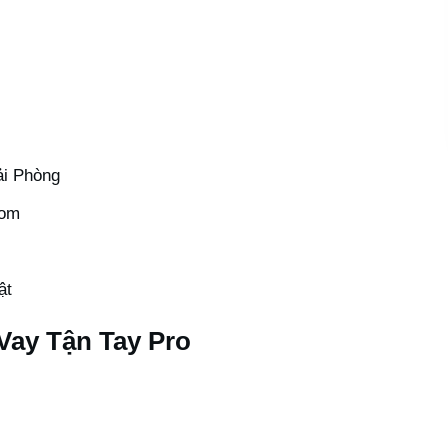
ải Phòng
com
ật
Vay Tận Tay Pro