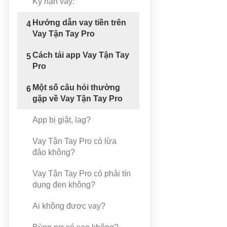
Kỳ hạn vay:
Hướng dẫn vay tiền trên
4
Vay Tận Tay Pro
Cách tải app Vay Tận Tay
5
Pro
Một số câu hỏi thường
6
gặp về Vay Tận Tay Pro
App bị giật, lag?
Vay Tận Tay Pro có lừa
đảo không?
Vay Tận Tay Pro có phải tín
dụng đen không?
Ai không được vay?