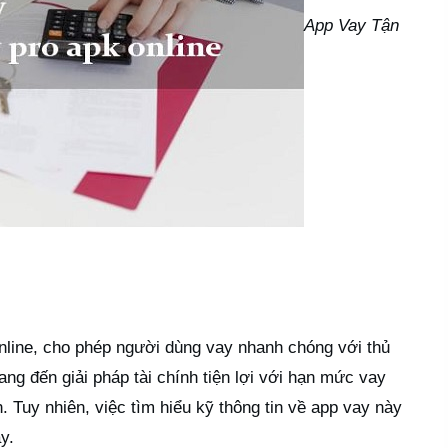
App Vay Tận
online, cho phép người dùng vay nhanh chóng với thủ
g đến giải pháp tài chính tiện lợi với hạn mức vay
 Tuy nhiên, việc tìm hiểu kỹ thông tin về app vay này
y.