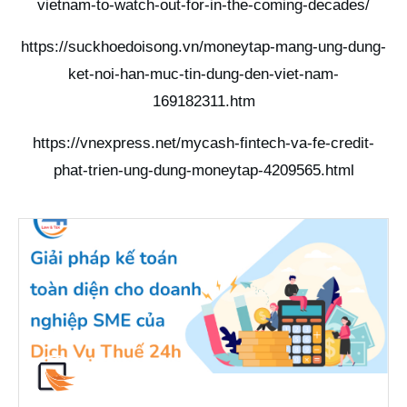
vietnam-to-watch-out-for-in-the-coming-decades/
https://suckhoedoisong.vn/moneytap-mang-ung-dung-
ket-noi-han-muc-tin-dung-den-viet-nam-
169182311.htm
https://vnexpress.net/mycash-fintech-va-fe-credit-
phat-trien-ung-dung-moneytap-4209565.html