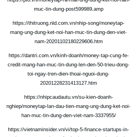
muc-tin-dung-post599989.amp
https://thitruong.nld.com.vn/nhip-song/moneytap-
mang-ung-dung-ket-noi-han-muc-tin-dung-den-viet-
nam-20201102180229606.htm
https://dantri.com.vn/kinh-doanh/money-tap-cung-fe-
credit-mang-han-muc-tin-dung-len-den-50-trieu-dong-
toi-ngay-tren-dien-thoai-nguoi-dung-
20201228231413127.htm
https://nhipcaudautu.vn/su-kien-doanh-
nghiep/moneytap-lan-dau-tien-mang-ung-dung-ket-noi-
han-muc-tin-dung-den-viet-nam-3337955/
https://vietnaminsider.vn/vi/top-5-finance-startups-in-